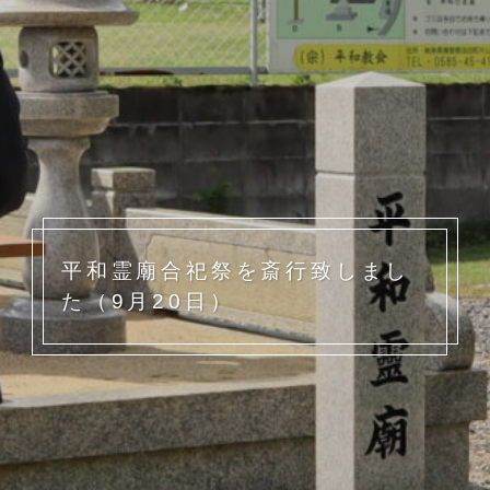
平和霊廟合祀祭を斎行致しまし
た（9月20日）